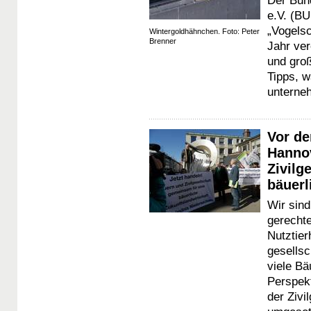
Der Bun
e.V. (B
„Vogels
Wintergoldhähnchen. Foto: Peter
Brenner
Jahr ve
und groß
Tipps, w
unterne
Vor de
Hannov
Zivilg
bäuerl
Wir sind
gerechte
Nutztier
gesellsc
viele Bä
Perspek
der Zivi