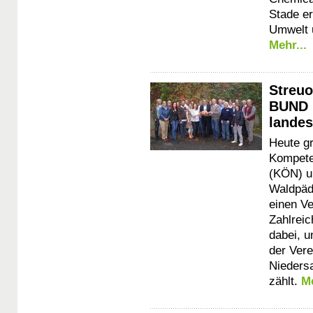
Stade e
Umwelt u
Mehr...
Streu
BUND 
landes
Heute g
Kompete
(KÖN) u
Waldpäd
einen V
Zahlreic
dabei, 
der Ver
Nieders
zählt.
Me