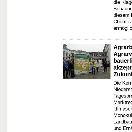
die Kla
Bebauun
diesem 
Chemica
ermögli
Agrarb
Agrarw
bäuerl
akzept
Zukunf
Die Ker
Niedersa
Tagesord
Marktreg
klimasch
Monokul
Landbaus
und Ernä