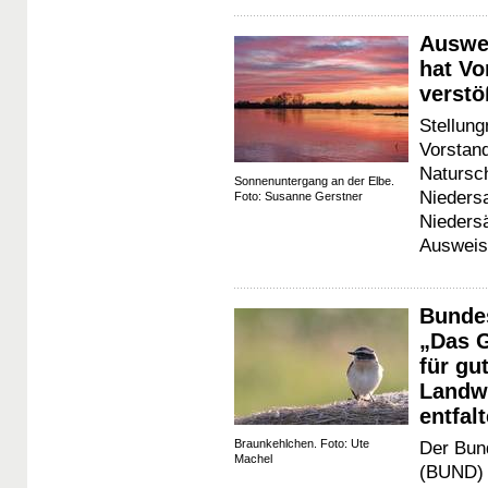
Auswe
hat Vo
verstö
Stellun
Vorstan
Natursc
Sonnenuntergang an der Elbe.
Nieders
Foto: Susanne Gerstner
Nieders
Ausweis
Bunde
„Das G
für g
Landwi
entfal
Braunkehlchen. Foto: Ute
Der Bun
Machel
(BUND) 