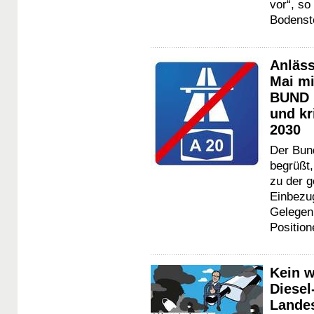
vor“, s
Bodenst
Anläss
Mai mi
BUND l
und kr
2030
Der Bun
begrüßt
zu der g
Einbezug
Gelegenh
Positio
Kein w
Diesel
Landes