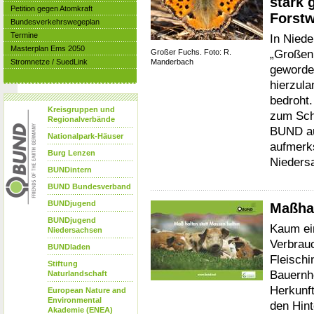
stark 
Petition gegen Atomkraft
Forstw
Bundesverkehrswegeplan
Termine
In Nied
Masterplan Ems 2050
„Großen
Großer Fuchs. Foto: R.
Stromnetze / SuedLink
Manderbach
geworden
hierzula
bedroht
Kreisgruppen und
zum Sch
Regionalverbände
BUND au
Nationalpark-Häuser
aufmerk
Burg Lenzen
Nieders
BUNDintern
BUND Bundesverband
BUNDjugend
Maßhal
BUNDjugend
Kaum ei
Niedersachsen
Verbrau
BUNDladen
Fleischi
Stiftung
Bauernh
Naturlandschaft
Herkunft
European Nature and
Environmental
den Hin
Akademie (ENEA)