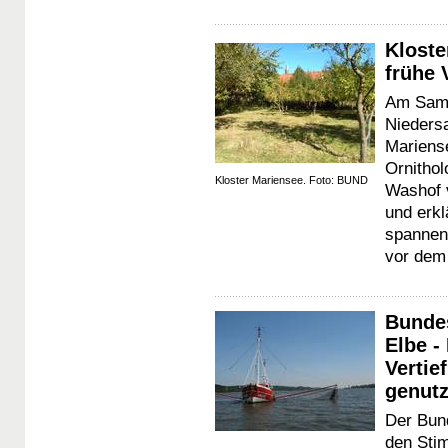
Kloste
frühe 
Am Sams
Nieders
Mariens
Ornithol
Kloster Mariensee. Foto: BUND
Washof 
und erk
spannend
vor dem
Bunde
Elbe -
Vertie
genutz
Der Bun
den Sti