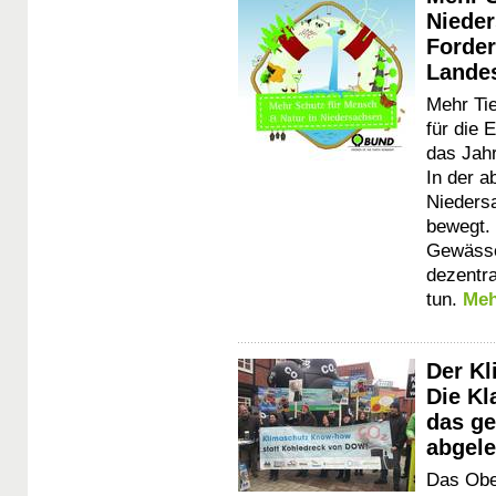
Nieder
Forder
Lande
Mehr Tie
für die 
das Jah
In der a
Nieders
bewegt.
Gewässer
dezentra
tun.
Meh
Der Kl
Die K
das ge
abgele
Das Obe