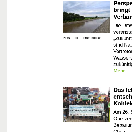
Perspe
bringt
Verbä
Die Um
veranst
„Zukunft
Ems. Foto: Jochen Mölder
sind Nat
Vertret
Wassersp
zukünfti
Mehr...
Das le
entsch
Kohlek
Am 26. 
Oberver
Bebauun
Chemica