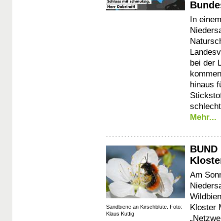
Bunde
In einem
Nieders
Natursc
Landesve
bei der
kommend
hinaus f
Sticksto
schlecht
Mehr...
BUND l
Kloste
Am Sonnt
Nieders
Wildbie
Kloster
Sandbiene an Kirschblüte. Foto:
Klaus Kuttig
„Netzwer