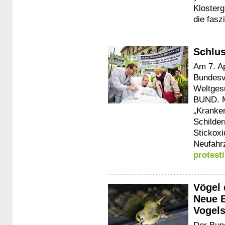
Kloster
die fasz
Schlus
Am 7. Ap
Bundesv
Weltgesu
BUND. M
„Kranken
Schilder
Stickoxi
Neufahr
protest
Vögel 
Neue B
Vogels