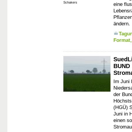
Schakers
eine fl
Lebensrä
Pflanzen
ändern.
Tagu
Format,
SuedLi
BUND l
Strom
Im Juni 
Nieders
der Bun
Höchsts
(HGÜ) S
Juni in
einen so
Stromau