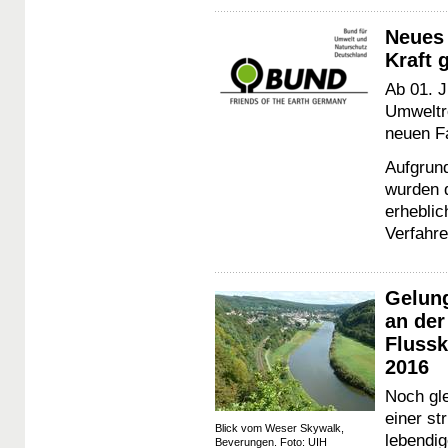
Neues 
Kraft 
Ab 01. J
Umweltr
neuen F
Aufgrun
wurden 
erheblic
Verfahre
Gelung
an der
Fluss
2016
Noch gle
einer s
Blick vom Weser Skywalk,
lebendig
Beverungen. Foto: UIH