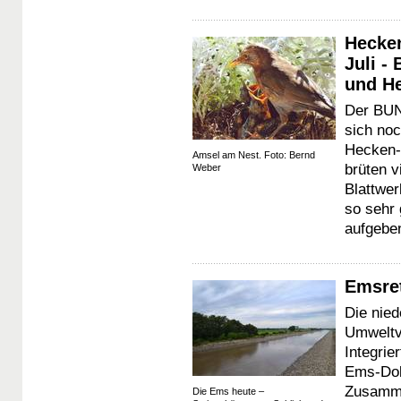
Hecken
Juli 
und He
Der BUND
sich noc
Hecken- 
Amsel am Nest. Foto: Bernd
brüten v
Weber
Blattwe
so sehr 
aufgebe
Emsret
Die nie
Umweltv
Integrie
Ems-Doll
Zusamme
Die Ems heute –