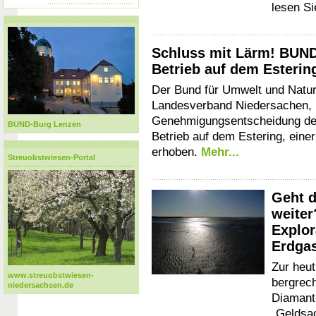
lesen Si
Schluss mit Lärm! BUND
Betrieb auf dem Esterin
Der Bund für Umwelt und Natu
Landesverband Niedersachen, 
Genehmigungsentscheidung de
BUND-Burg Lenzen
Betrieb auf dem Estering, eine
erhoben.
Mehr...
Streuobstwiesen-Portal
Geht d
weiter
Explo
Erdga
Zur heut
www.streuobstwiesen-
bergrech
niedersachsen.de
Diamant
„Geldsa