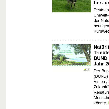
tier- 
Deutsch
Umwelt-
der Nat
heutige
Kurswech
Natürl
Triebf
BUND v
Jahr 2
Der Bun
(BUND) b
Vision „
Zukunft“
Renaturi
Mensche
könnte.