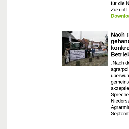
für die 
Zukunft
Downlo
Nach d
gehand
konkre
Betrie
„Nach d
agrarpol
überwun
gemeinsa
akzeptie
Spreche
Niedersa
Agrarmi
Septembe